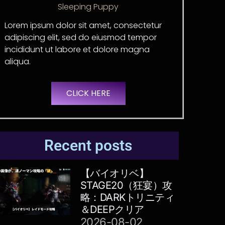
Sleeping Puppy
Lorem ipsum dolor sit amet, consectetur
adipiscing elit, sed do eiusmod tempor
incididunt ut labore et dolore magna
aliqua.
CLICK HERE
Recent posts
【バイオリベ】
STAGE20（狂宴）攻
略：DARKトリニティ
＆DEEPクリア
2026-08-02