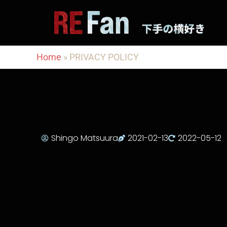
内
容
を
ス
Home
»
PRIVACY POLICY
キ
ッ
プ
Shingo Matsuura
2021-02-13
2022-05-12