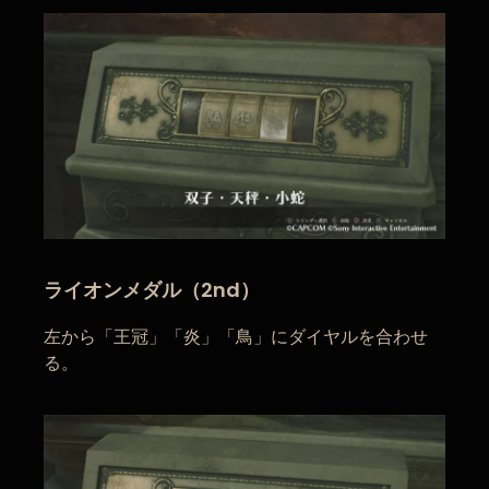
ライオンメダル（2nd）
左から「王冠」「炎」「鳥」にダイヤルを合わせ
る。