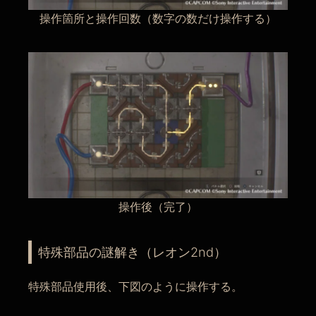
操作箇所と操作回数（数字の数だけ操作する）
操作後（完了）
特殊部品の謎解き（レオン2nd）
特殊部品使用後、下図のように操作する。