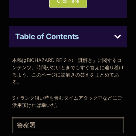
Click Here
Table of Contents
本稿はBIOHAZARD RE:2 の「謎解き」に関するコ
ンテンツ。時間がないときでもすぐ答えに辿り着け
るよう、このページに謎解きの答えをまとめてあ
る。
S＋ランク狙い時を含むタイムアタック中などにご
活用頂ければ幸いだ。
警察署