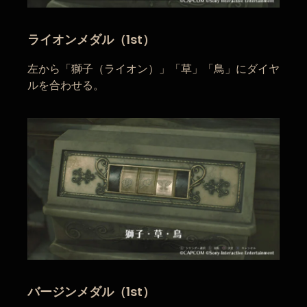
ライオンメダル（1st）
左から「獅子（ライオン）」「草」「鳥」にダイヤ
ルを合わせる。
バージンメダル（1st）