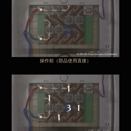
操作前（部品使用直後）