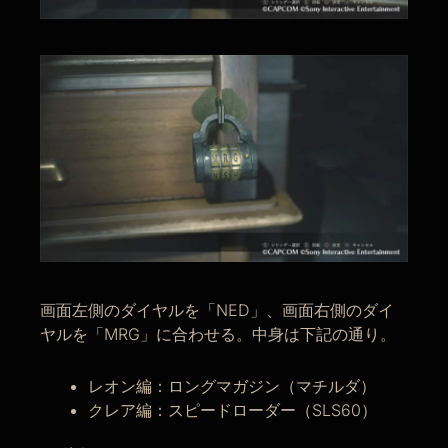
画面左側のダイヤルを「NED」、画面右側のダイ
ヤルを「MRG」に合わせる。中身は下記の通り。
レオン編：ロングマガジン（マチルダ）
クレア編：スピードローダー（SLS60）