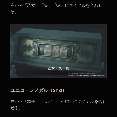
左から「乙女」「矢」「蛇」にダイヤルを合わせ
る。
ユニコーンメダル（2nd）
左から「双子」「天秤」「小蛇」にダイヤルを合わ
せる。