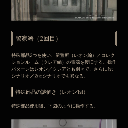
警察署（2回目）
特殊部品2つを使い、留置所（レオン編）／コレク
ションルーム（クレア編）の電源を復旧する。操作
パターンはレオン／クレアとも別々で、さらに1st
シナリオ／2ndシナリオでも異なる。
特殊部品の謎解き（レオン1st）
特殊部品使用後、下図のように操作する。