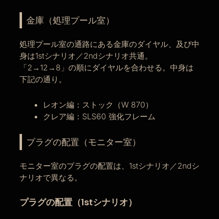
金庫（処理プール室）
処理プール室の通路にある金庫のダイヤル、及び中
身は1stシナリオ／2ndシナリオ共通。
「2→12→8」の順にダイヤルを合わせる。中身は
下記の通り。
レオン編：ストック（W 870）
クレア編：SLS60 強化フレーム
プラグの配置（モニター室）
モニター室のプラグの配置は、1stシナリオ／2ndシ
ナリオで異なる。
プラグの配置（1stシナリオ）