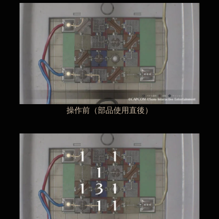
操作前（部品使用直後）