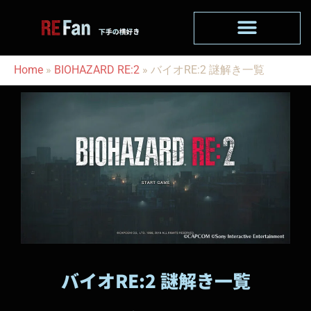
内
容
を
ス
Home
»
BIOHAZARD RE:2
»
バイオRE:2 謎解き一覧
キ
ッ
プ
バイオRE:2 謎解き一覧