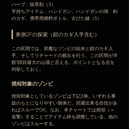
ハーブ、除草剤（3）
手持ちアイテム：ハンドガン、ハンドガンの弾、剣
のカギ、携帯用燃料ボトル、古びた鍵（5）
東側2Fの探索（鎧のカギ入手含む）
この区間では、邪魔なゾンビの始末と鎧のカギ入
手、そしてリチャードの救出を行う。この区間が洋
館1回目最大の山場と言える。ポイントとなる点を
列挙しておく。
焼却対象のゾンビ
焼却対象としているゾンビは下記3体。いずれも事
故のもとになりやすい個体だ。回避出来る自信があ
ればスルーでOK。なお、本チャートでは焼却（＝
攻撃）することでアイテム枠を調整している。他の
ゾンビはスルーする。