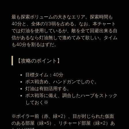
最も探索ボリュームの大きなエリア。探索時間も
40分と、全体の1/3弱を占める。なお、本チャート
では灯油を使用しているが、敵を全て回避出来る自
信があるなら灯油無しで進めてみて欲しい。タイム
も40分を割るはずだ。
【攻略のポイント】
目標タイム：40分
ボス戦含め、ハンドガンでしのぐ。
灯油は有効活用する。
ボス戦等に備え、調合したハーブをストック
しておく※
※ボイラー前（赤、緑×2）、目が封じられた仮面
のある部屋（緑×5）、リチャード部屋（緑×2）あ