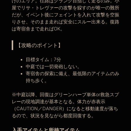
けのエリア。往路はクランク目指して走るのみ。小
屋でリサ・トレヴァーの攻撃を躱すのが唯一の難所
だが、イベント後にフェイントを入れて攻撃を空振
りさせ、そのまま走れば安全にスルー出来る。復路
は寄宿舎まで走ればOK。
【攻略のポイント】
目標タイム：7分
中庭では一切発砲しない。
寄宿舎の探索に備え、最低限のアイテムのみ
持ち歩く。
※中庭以降、回復はグリーンハーブ単体or救急スプ
レーの現地調達が基本となる。体力が赤表示
（CAUTION／DANGER）になると移動速度が落ち
るので、状況を見ながら都度回復する。
入手アイテムと所持アイテム