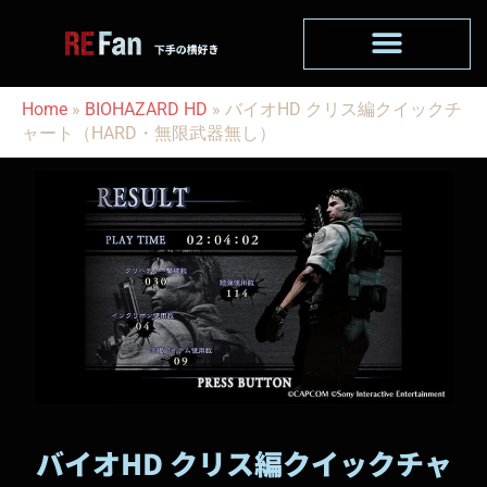
内
容
を
ス
Home
»
BIOHAZARD HD
»
バイオHD クリス編クイックチ
キ
ャート（HARD・無限武器無し）
ッ
プ
バイオHD クリス編クイックチャ