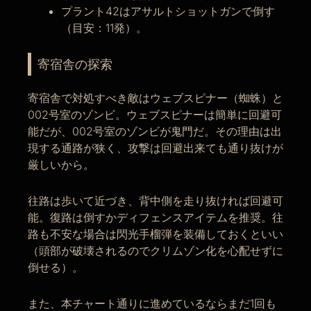
プラント42はアサルトショットガンで倒す
（目安：11発）。
寄宿舎の探索
寄宿舎で対処すべき敵はウェブスピナー（蜘蛛）と
002号室のゾンビ。ウェブスピナーは簡単に回避可
能だが、002号室のゾンビが鬼門だ。その理由は出
現する通路が狭く、攻撃は回避出来ても通り抜けが
厳しいから。
往路は歩いて近づき、背中側を走り抜ければ回避可
能。復路は倒すかディフェンスアイテムを推奨。往
路も不安な場合は閃光手榴弾を装備しておくといい
（頭部が破壊されるのでクリムゾン化を心配せずに
倒せる）。
また、本チャート通りに進めているならまだ1回も