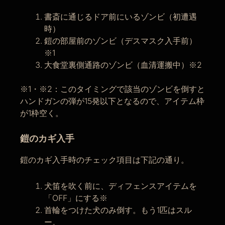
書斎に通じるドア前にいるゾンビ（初遭遇
時）
鎧の部屋前のゾンビ（デスマスク入手前）
※1
大食堂裏側通路のゾンビ（血清運搬中）※2
※1・※2：このタイミングで該当のゾンビを倒すと
ハンドガンの弾が15発以下となるので、アイテム枠
が1枠空く。
鎧のカギ入手
鎧のカギ入手時のチェック項目は下記の通り。
犬笛を吹く前に、ディフェンスアイテムを
「OFF」にする※
首輪をつけた犬のみ倒す。もう1匹はスル
ー。