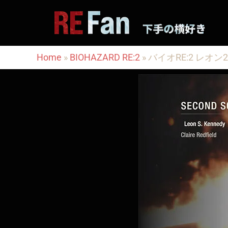
内
容
を
ス
Home
»
BIOHAZARD RE:2
»
バイオRE:2 レオン
キ
ッ
プ