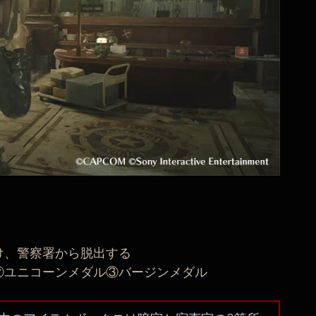
け、警察署から脱出する
②ユニコーンメダル③バージンメダル