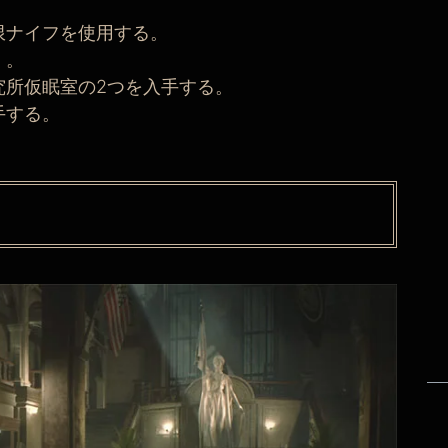
限ナイフを使用する。
く。
究所仮眠室の2つを入手する。
手する。